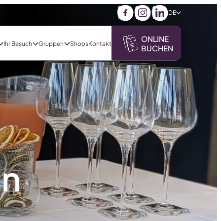
DE
Facebook
Instagram
LinkedIn
ONLINE
Ihr Besuch
Gruppen
Shops
Kontakt
BUCHEN
d
en