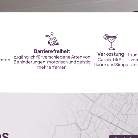
Barrierefreiheit
Verkostung
In un
zugänglich für verschiedene Arten von
amten
Cassis-Likör,
von
Behinderungen: motorisch und geistig
Liköre und Sirups
abe
mehr erfahren
ns