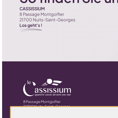
CASSISSIUM
8 Passage Montgolfier
21700 Nuits-Saint-Georges
Los geht's !
8 Passage Montgolfier
21700 Nuits-Saint-Georges
+33 (0)3 80 62 49 70
cassissium@cassissium.fr