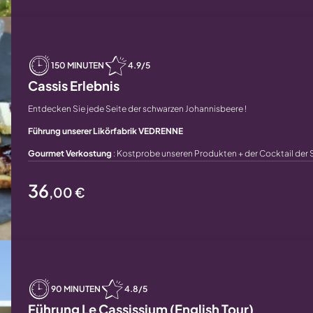
150 MINUTEN
4.9/5
Cassis Erlebnis
Entdecken Sie jede Seite der schwarzen Johannisbeere !
Führung unserer Likörfabrik VEDRENNE
Gourmet Verkostung
: Kostprobe unseren Produkten + der Cocktail der 
36
,00 €
90 MINUTEN
4.8/5
Führung Le Cassissium (English Tour)