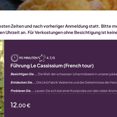
esten Zeiten und nach vorheriger Anmeldung statt. Bitte m
n Uhrzeit an. Für Verkostungen ohne Besichtigung ist keine
90 MINUTEN
4.7/5
Führung Le Cassissium (French tour)
Besichtigen Sie...
Die Welt der schwarzen Johannisbeere in unserer päd
Entdecken Sie...
Die Likörfabrik Vedrenne und die Geheimnisse der Hers
Probieren Sie...
Lassen Sie sich bei einer Kostprobe von den vielen Arome
12
,00 €